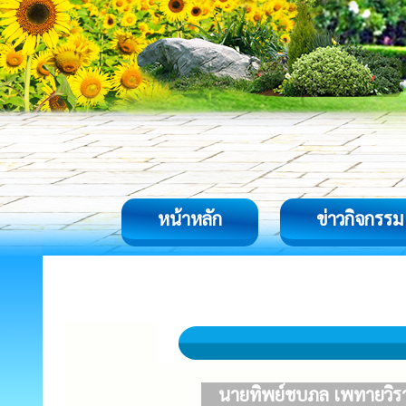
หน้าหลัก
ข่าวกิจกรรม
นายทิพย์ชบภล เพทายวิราพ