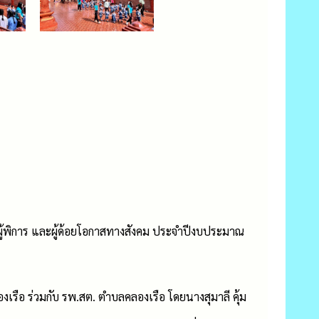
ุ ผู้พิการ และผู้ด้อยโอกาสทางสังคม ประจำปีงบประมาณ
รือ ร่วมกับ รพ.สต. ตำบลคลองเรือ โดยนางสุมาลี คุ้ม