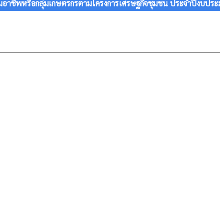
ลุ่มอาชีพหรือกลุ่มเกษตรกรตามโครงการเศรษฐกิจชุมชน ประจำปีงบปร