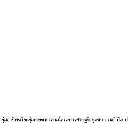
อกลุ่มอาชีพหรือกลุ่มเกษตรกรตามโครงการเศรษฐกิจชุมชน ประจำปีง