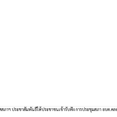
ภาฯ ประชาสัมพันธืให้ประชาชนเข้ารับฟัง การประชุมสภา อบต.คลองเรื