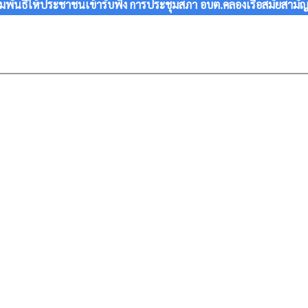
ันธืให้ประชาชนเข้ารับฟัง การประชุมสภา อบต.คลองเรือสมัยสามัญสมัย